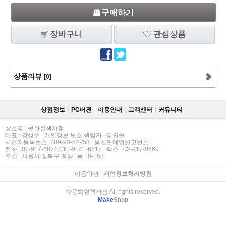
구매하기
장바구니
관심상품
상품리뷰
[0]
상점정보
PC버젼
이용안내
고객센터
커뮤니티
상호명 : 문화헌책서점
대표 : 강성두 | 개인정보 보호 책임자 : 김인순
사업자등록번호 :209-90-54953 | 통신판매업신고번호 :
전화 : 02-917-6874,010-9141-6615 | 팩스 : 02-917-0669
주소 : 서울시 성북구 정릉1동 16-158
이용약관
|
개인정보처리방침
ⓒ문화헌책서점 All rights reserved.
Make
Shop