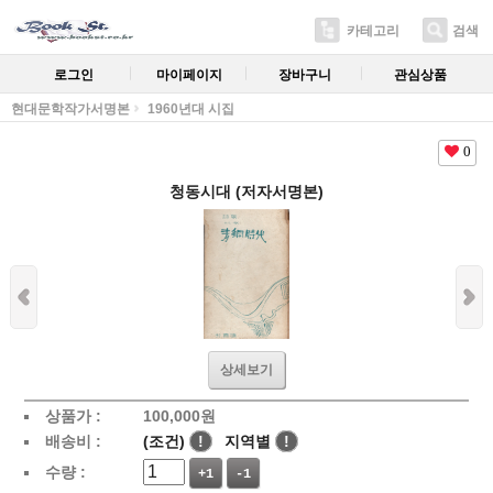
카테고리
검색
로그인
마이페이지
장바구니
관심상품
현대문학작가서명본
1960년대 시집
0
청동시대 (저자서명본)
상세보기
상품가 :
100,000
원
배송비 :
(조건)
!
지역별
!
수량 :
+1
-1