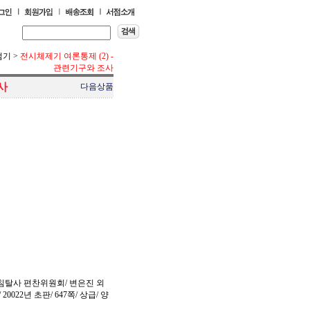
점기
>
전시체제기 여론통제 (2) -
관련기구와 조사
사
다음상품
탈사 편찬위원회/ 변은진 외
0022년 초판/ 647쪽/ 상급/ 양