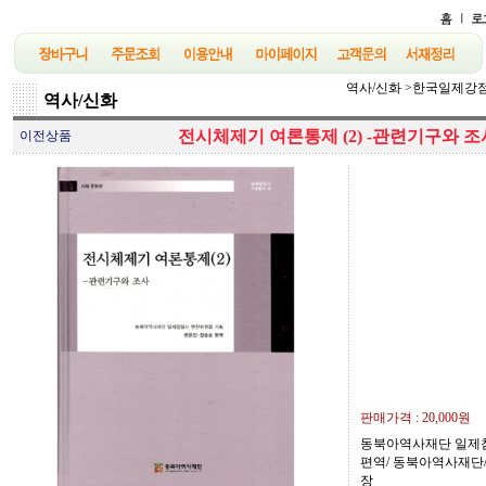
역사/신화
>
한국일제강
역사/신화
전시체제기 여론통제 (2) -관련기구와 조
이전상품
판매가격 :
20,000원
동북아역사재단 일제침
편역/ 동북아역사재단/ 2
장