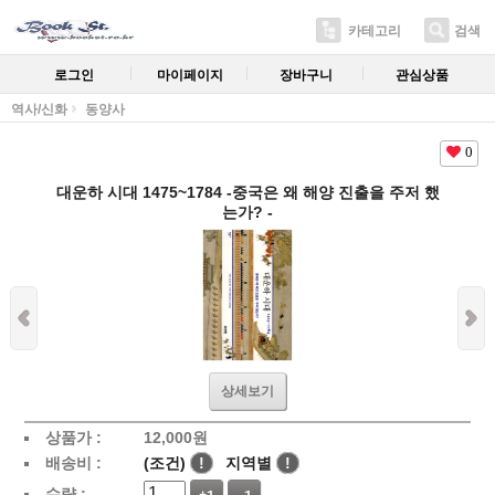
카테고리
검색
로그인
마이페이지
장바구니
관심상품
역사/신화
동양사
0
대운하 시대 1475~1784 -중국은 왜 해양 진출을 주저 했
는가? -
상세보기
상품가 :
12,000
원
배송비 :
(조건)
!
지역별
!
수량 :