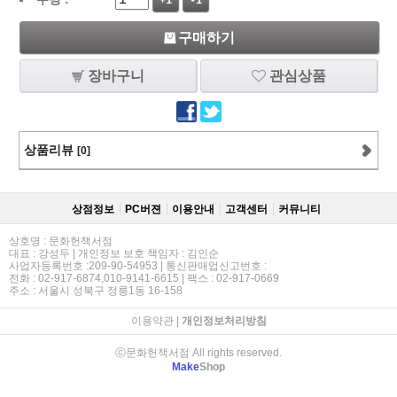
+1
-1
구매하기
장바구니
관심상품
상품리뷰
[0]
상점정보
PC버젼
이용안내
고객센터
커뮤니티
상호명 : 문화헌책서점
대표 : 강성두 | 개인정보 보호 책임자 : 김인순
사업자등록번호 :209-90-54953 | 통신판매업신고번호 :
전화 : 02-917-6874,010-9141-6615 | 팩스 : 02-917-0669
주소 : 서울시 성북구 정릉1동 16-158
이용약관
|
개인정보처리방침
ⓒ문화헌책서점 All rights reserved.
Make
Shop