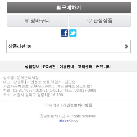
구매하기
장바구니
관심상품
상품리뷰
[0]
상점정보
PC버젼
이용안내
고객센터
커뮤니티
상호명 : 문화헌책서점
대표 : 강성두 | 개인정보 보호 책임자 : 김인순
사업자등록번호 :209-90-54953 | 통신판매업신고번호 :
전화 : 02-917-6874,010-9141-6615 | 팩스 : 02-917-0669
주소 : 서울시 성북구 정릉1동 16-158
이용약관
|
개인정보처리방침
ⓒ문화헌책서점 All rights reserved.
Make
Shop