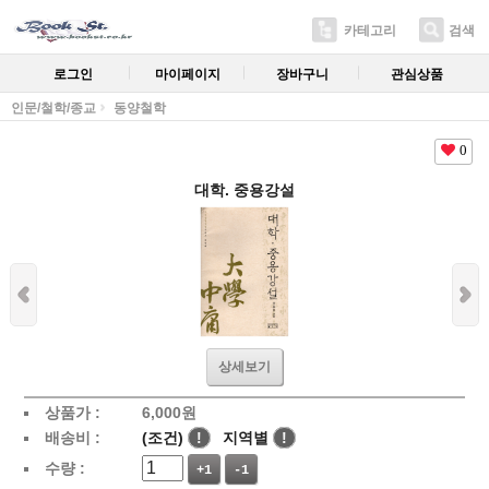
카테고리
검색
로그인
마이페이지
장바구니
관심상품
인문/철학/종교
동양철학
0
대학. 중용강설
상세보기
상품가 :
6,000
원
배송비 :
(조건)
!
지역별
!
수량 :
+1
-1