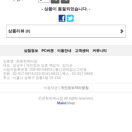
- 상품이 품절되었습니다. -
상품리뷰
[0]
상점정보
PC버젼
이용안내
고객센터
커뮤니티
상호명 : 문화헌책서점
대표 : 강성두 | 개인정보 보호 책임자 : 김인순
사업자등록번호 :209-90-54953 | 통신판매업신고번호 :
전화 : 02-917-6874,010-9141-6615 | 팩스 : 02-917-0669
주소 : 서울시 성북구 정릉1동 16-158
이용약관
|
개인정보처리방침
ⓒ문화헌책서점 All rights reserved.
Make
Shop