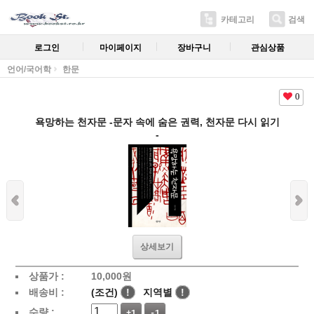
카테고리
검색
로그인
마이페이지
장바구니
관심상품
언어/국어학
한문
0
욕망하는 천자문 -문자 속에 숨은 권력, 천자문 다시 읽기
-
상세보기
상품가 :
10,000
원
배송비 :
(조건)
!
지역별
!
수량 :
+1
-1