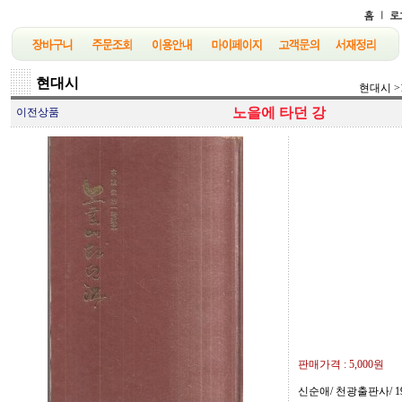
현대시
현대시
>
노을에 타던 강
이전상품
판매가격 :
5,000원
신순애/ 천광출판사/ 19