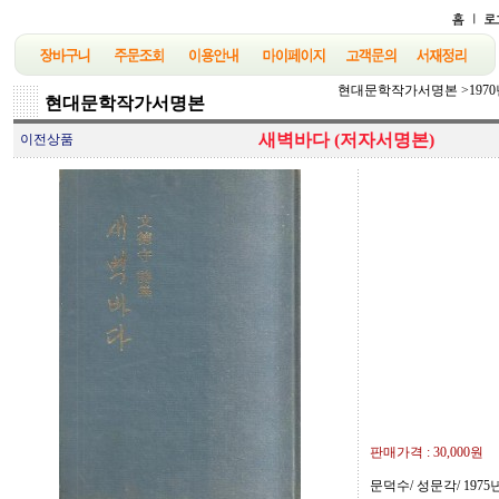
현대문학작가서명본
>
197
현대문학작가서명본
새벽바다 (저자서명본)
이전상품
판매가격 :
30,000원
문덕수/ 성문각/ 1975