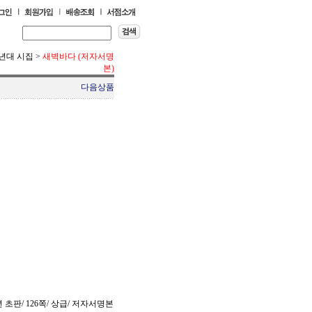
0년대 시집
>
새벽바다 (저자서명
본)
다음상품
년 초판/ 126쪽/ 상급/ 저자서명본