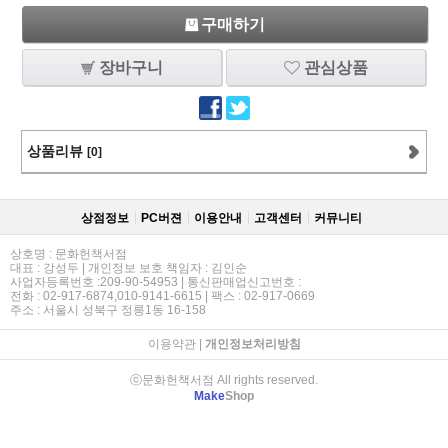
구매하기
장바구니
관심상품
상품리뷰
[0]
상점정보
PC버젼
이용안내
고객센터
커뮤니티
상호명 : 문화헌책서점
대표 : 강성두 | 개인정보 보호 책임자 : 김인순
사업자등록번호 :209-90-54953 | 통신판매업신고번호 :
전화 : 02-917-6874,010-9141-6615 | 팩스 : 02-917-0669
주소 : 서울시 성북구 정릉1동 16-158
이용약관
|
개인정보처리방침
ⓒ문화헌책서점 All rights reserved.
Make
Shop