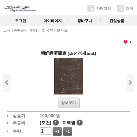
카테고리
검색
로그인
마이페이지
장바구니
관심상품
고서(1960년대 이전)
한국학기초자료
0
朝鮮經濟圖表 (조선경제도표)
상세보기
상품가 :
100,000
원
배송비 :
(조건)
!
지역별
!
수량 :
+1
-1