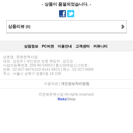
- 상품이 품절되었습니다. -
상품리뷰
[0]
상점정보
PC버젼
이용안내
고객센터
커뮤니티
상호명 : 문화헌책서점
대표 : 강성두 | 개인정보 보호 책임자 : 김인순
사업자등록번호 :209-90-54953 | 통신판매업신고번호 :
전화 : 02-917-6874,010-9141-6615 | 팩스 : 02-917-0669
주소 : 서울시 성북구 정릉1동 16-158
이용약관
|
개인정보처리방침
ⓒ문화헌책서점 All rights reserved.
Make
Shop