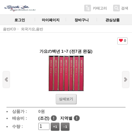
카테고리
검색
로그인
마이페이지
장바구니
관심상품
음반/CD
외국가요,음반
0
가요の백년 1~7 (전7권 완질)
상세보기
상품가 :
0
원
배송비 :
(조건)
!
지역별
!
수량 :
+1
-1