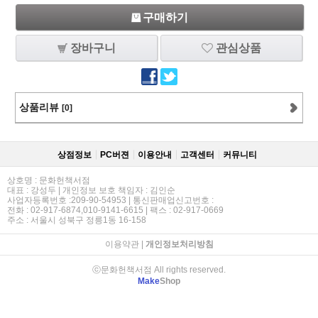
구매하기
장바구니
관심상품
상품리뷰
[0]
상점정보
PC버젼
이용안내
고객센터
커뮤니티
상호명 : 문화헌책서점
대표 : 강성두 | 개인정보 보호 책임자 : 김인순
사업자등록번호 :209-90-54953 | 통신판매업신고번호 :
전화 : 02-917-6874,010-9141-6615 | 팩스 : 02-917-0669
주소 : 서울시 성북구 정릉1동 16-158
이용약관
|
개인정보처리방침
ⓒ문화헌책서점 All rights reserved.
Make
Shop