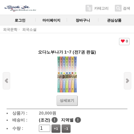
카테고리
검색
로그인
마이페이지
장바구니
관심상품
외국문학
외국소설
0
오다노부나가 1~7 (전7권 완질)
상세보기
상품가 :
20,000
원
배송비 :
(조건)
!
지역별
!
수량 :
+1
-1