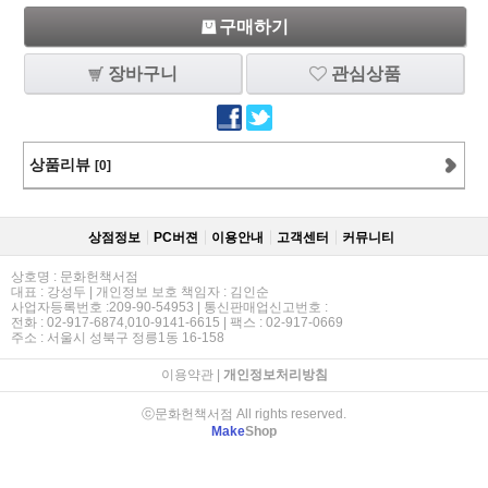
구매하기
장바구니
관심상품
상품리뷰
[0]
상점정보
PC버젼
이용안내
고객센터
커뮤니티
상호명 : 문화헌책서점
대표 : 강성두 | 개인정보 보호 책임자 : 김인순
사업자등록번호 :209-90-54953 | 통신판매업신고번호 :
전화 : 02-917-6874,010-9141-6615 | 팩스 : 02-917-0669
주소 : 서울시 성북구 정릉1동 16-158
이용약관
|
개인정보처리방침
ⓒ문화헌책서점 All rights reserved.
Make
Shop