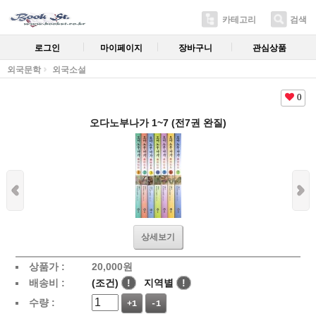
카테고리
검색
로그인
마이페이지
장바구니
관심상품
외국문학
외국소설
0
오다노부나가 1~7 (전7권 완질)
상세보기
상품가 :
20,000
원
배송비 :
(조건)
!
지역별
!
수량 :
+1
-1