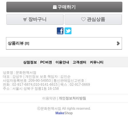
구매하기
장바구니
관심상품
상품리뷰
[0]
상점정보
PC버젼
이용안내
고객센터
커뮤니티
상호명 : 문화헌책서점
대표 : 강성두 | 개인정보 보호 책임자 : 김인순
사업자등록번호 :209-90-54953 | 통신판매업신고번호 :
전화 : 02-917-6874,010-9141-6615 | 팩스 : 02-917-0669
주소 : 서울시 성북구 정릉1동 16-158
이용약관
|
개인정보처리방침
ⓒ문화헌책서점 All rights reserved.
Make
Shop