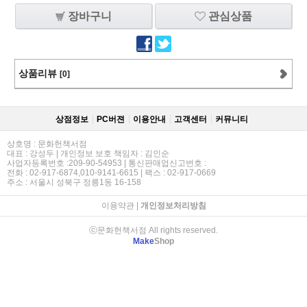
장바구니
관심상품
상품리뷰
[0]
상점정보
PC버젼
이용안내
고객센터
커뮤니티
상호명 : 문화헌책서점
대표 : 강성두 | 개인정보 보호 책임자 : 김인순
사업자등록번호 :209-90-54953 | 통신판매업신고번호 :
전화 : 02-917-6874,010-9141-6615 | 팩스 : 02-917-0669
주소 : 서울시 성북구 정릉1동 16-158
이용약관
|
개인정보처리방침
ⓒ문화헌책서점 All rights reserved.
Make
Shop