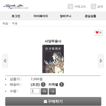
카테고리
검색
로그인
마이페이지
장바구니
관심상품
예술
무용
0
서양무용사
상품가 :
7,000
원
배송비 :
(조건)
!
지역별
!
수량 :
+1
-1
구매하기