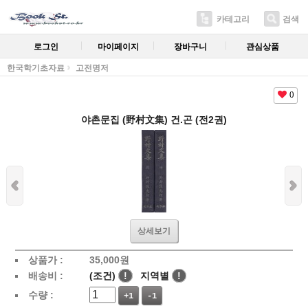
카테고리
검색
로그인
마이페이지
장바구니
관심상품
한국학기초자료
고전명저
0
야촌문집 (野村文集) 건.곤 (전2권)
상세보기
상품가 :
35,000
원
배송비 :
(조건)
!
지역별
!
수량 :
+1
-1