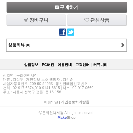
구매하기
장바구니
관심상품
상품리뷰
[0]
상점정보
PC버젼
이용안내
고객센터
커뮤니티
상호명 : 문화헌책서점
대표 : 강성두 | 개인정보 보호 책임자 : 김인순
사업자등록번호 :209-90-54953 | 통신판매업신고번호 :
전화 : 02-917-6874,010-9141-6615 | 팩스 : 02-917-0669
주소 : 서울시 성북구 정릉1동 16-158
이용약관
|
개인정보처리방침
ⓒ문화헌책서점 All rights reserved.
Make
Shop