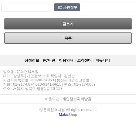
사진첨부
글쓰기
목록
상점정보
PC버젼
이용안내
고객센터
커뮤니티
상호명 : 문화헌책서점
대표 : 강성두 | 개인정보 보호 책임자 : 김인순
사업자등록번호 :209-90-54953 | 통신판매업신고번호 :
전화 : 02-917-6874,010-9141-6615 | 팩스 : 02-917-0669
주소 : 서울시 성북구 정릉1동 16-158
이용약관
|
개인정보처리방침
ⓒ문화헌책서점 All rights reserved.
Make
Shop