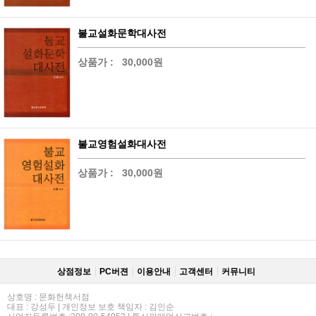
불교설화문학대사전
상품가 :
30,000원
불교영험설화대사전
상품가 :
30,000원
상점정보
PC버젼
이용안내
고객센터
커뮤니티
상호명 : 문화헌책서점
대표 : 강성두 | 개인정보 보호 책임자 : 김인순