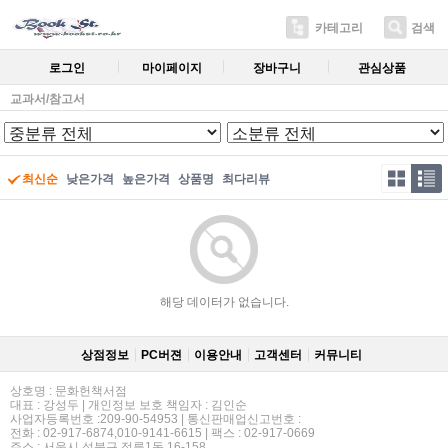
카테고리
검색
로그인
마이페이지
장바구니
관심상품
교과서/참고서
최신순
낮은가격
높은가격
상품명
최다리뷰
해당 데이터가 없습니다.
상점정보
PC버젼
이용안내
고객센터
커뮤니티
상호명 : 문화헌책서점
대표 : 강성두 | 개인정보 보호 책임자 : 김인순
사업자등록번호 :209-90-54953 | 통신판매업신고번호 :
전화 : 02-917-6874,010-9141-6615 | 팩스 : 02-917-0669
주소 : 서울시 성북구 정릉1동 16-158