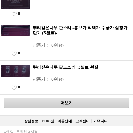
0
뿌리깊은나무 판소리 -흥보가.적벽가.수궁가.심청가.
단가 (5셑트)-
상품가 :
0원
(0)
0
뿌리깊은나무 팔도소리 (3셑트 완질)
상품가 :
0원
(0)
0
더보기
상점정보
PC버젼
이용안내
고객센터
커뮤니티
상호명 : 문화헌책서점