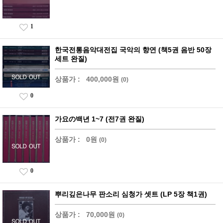
1
한국전통음악대전집 국악의 향연 (책5권 음반 50장
세트 완질)
상품가 :
400,000원
(0)
0
가요の백년 1~7 (전7권 완질)
상품가 :
0원
(0)
0
뿌리깊은나무 판소리 심청가 셋트 (LP 5장 책1권)
상품가 :
70,000원
(0)