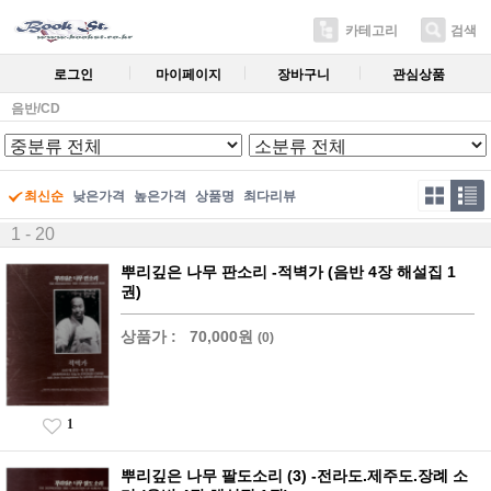
카테고리
검색
로그인
마이페이지
장바구니
관심상품
음반/CD
최신순
낮은가격
높은가격
상품명
최다리뷰
1 - 20
뿌리깊은 나무 판소리 -적벽가 (음반 4장 해설집 1
권)
상품가 :
70,000원
(0)
1
뿌리깊은 나무 팔도소리 (3) -전라도.제주도.장례 소