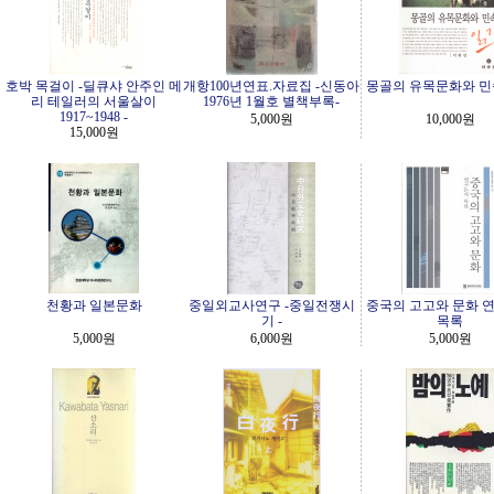
호박 목걸이 -딜큐샤 안주인 메
개항100년연표.자료집 -신동아
몽골의 유목문화와 민
리 테일러의 서울살이
1976년 1월호 별책부록-
1917~1948 -
5,000원
10,000원
15,000원
천황과 일본문화
중일외교사연구 -중일전쟁시
중국의 고고와 문화 
기 -
목록
5,000원
6,000원
5,000원