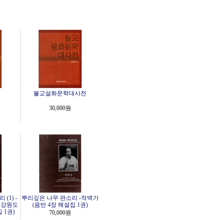
불교설화문학대사전
30,000원
(1) -
뿌리깊은 나무 판소리 -적벽가
.강원도
(음반 4장 해설집 1권)
 1권)
70,000원