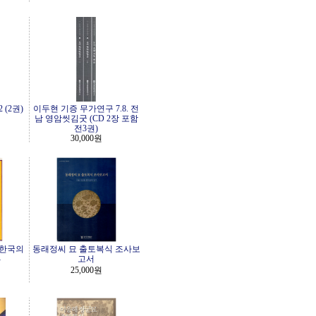
 (2권)
이두현 기증 무가연구 7.8. 전
남 영암씻김굿 (CD 2장 포함
전3권)
30,000원
 한국의
동래정씨 묘 출토복식 조사보
-
고서
25,000원