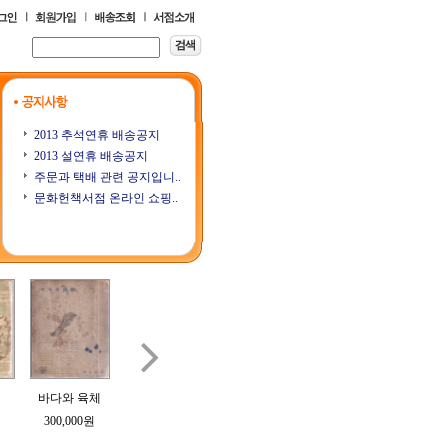
2013 추석연휴 배송공지
2013 설연휴 배송공지
주문과 택배 관련 공지입니..
문화헌책서점 온라인 쇼핑..

바다와 육체
樹州隨想錄 (수
삼오당잡필
계우 (桂友) 제1
계우 (
주수상록)
3호
300,000원
70,000원
200,000원
250,000원
250