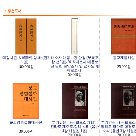
대장사원 大藏辭苑 상.하 (전2
내소사 대웅보전 단청 (부록포
불교계율해설
권)
함 전2권)-2016 내소사 대웅보
전 단천 문양조사 및 묘사도 제
100,000원
25,000원
작보고서-
50,000원
불교영험설화대사전
뿌리깊은 나무 팔도소리 (3) -
뿌리깊은 나무 팔도소리 
전라도.제주도.장례 소리 (음반
황해도.평안도.함경도
4장 해설집 1권)
소리 (음반 3장 해설집
30,000원
70,000원
70,000원