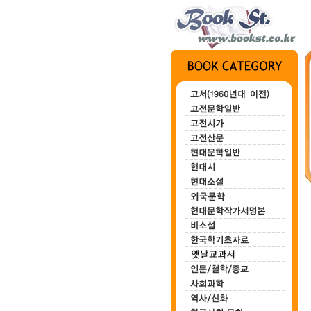
전집 1~3
묘안묘심
백마강
한하운시초
정지용시집
(3권)
80,000원
100,000원
200,000원
700,000원
00,000원