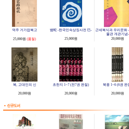
역주 거가잡복고
뱀蛇 -한국민속상징사전 巳-
근세복식과 우리문화 
물관 개관기념-
25,000원
20,000원
25,000원
(품절)
복, 고대인의 신
초한지 1~7 (전7권 완질)
북풍 1~6 (6권 완
20,000원
20,000원
20,000원