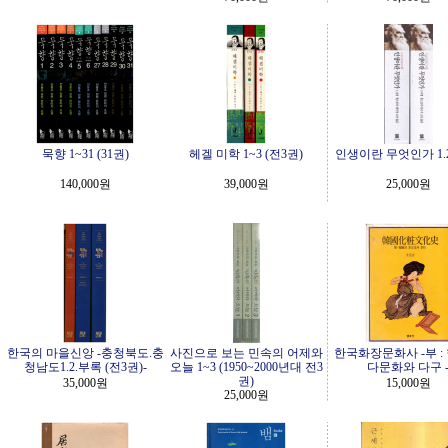
묵향 1~31 (31권)
헤겔 미학 1~3 (전3권)
인생이란 무엇인가 1.2
140,000원
39,000원
25,000원
한국의 마을신앙 -충청북도.충
사진으로 보는 민속의 어제와
한국화장문화사 -부 :
청남도1.2.부록 (전3권)-
오늘 1~3 (1950~2000년대 전3
다문화와 다구 
권)
35,000원
15,000원
25,000원