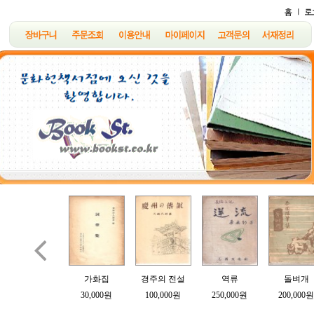

B여의 소묘
가화집
경주의 전설
역류
돌벼개
100,000원
30,000원
100,000원
250,000원
200,000원