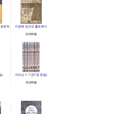
-경운박
이응해 장군묘 출토복식
20,000원
질)
지리산 1~7 (전7권 완질)
30,000원