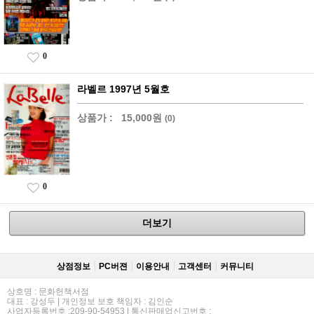
0
라벨르 1997년 5월호
상품가 :
15,000원
(0)
0
더보기
상점정보
PC버젼
이용안내
고객센터
커뮤니티
상호명 : 문화헌책서점
대표 : 강성두 | 개인정보 보호 책임자 : 김인순
사업자등록번호 :209-90-54953 | 통신판매업신고번호 :