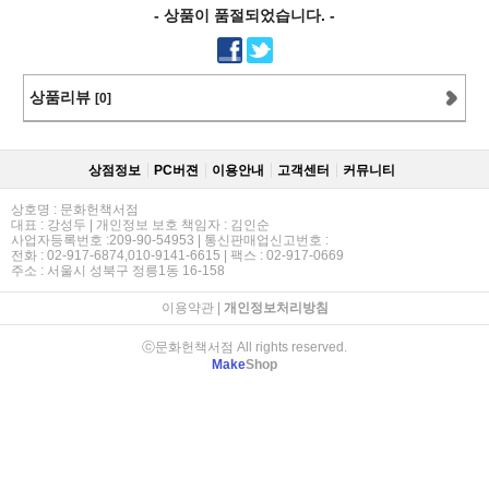
- 상품이 품절되었습니다. -
상품리뷰
[0]
상점정보
PC버젼
이용안내
고객센터
커뮤니티
상호명 : 문화헌책서점
대표 : 강성두 | 개인정보 보호 책임자 : 김인순
사업자등록번호 :209-90-54953 | 통신판매업신고번호 :
전화 : 02-917-6874,010-9141-6615 | 팩스 : 02-917-0669
주소 : 서울시 성북구 정릉1동 16-158
이용약관
|
개인정보처리방침
ⓒ문화헌책서점 All rights reserved.
Make
Shop