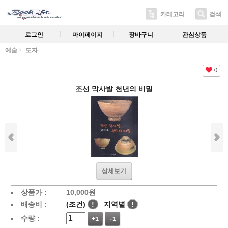
카테고리
검색
로그인
마이페이지
장바구니
관심상품
예술
도자
0
조선 막사발 천년의 비밀
상세보기
상품가 :
10,000
원
배송비 :
(조건)
!
지역별
!
수량 :
+1
-1