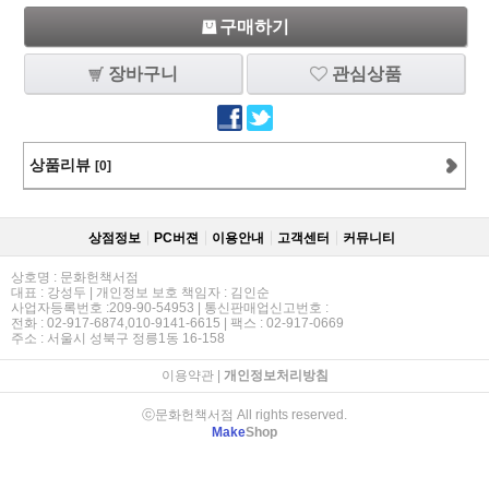
구매하기
장바구니
관심상품
상품리뷰
[0]
상점정보
PC버젼
이용안내
고객센터
커뮤니티
상호명 : 문화헌책서점
대표 : 강성두 | 개인정보 보호 책임자 : 김인순
사업자등록번호 :209-90-54953 | 통신판매업신고번호 :
전화 : 02-917-6874,010-9141-6615 | 팩스 : 02-917-0669
주소 : 서울시 성북구 정릉1동 16-158
이용약관
|
개인정보처리방침
ⓒ문화헌책서점 All rights reserved.
Make
Shop