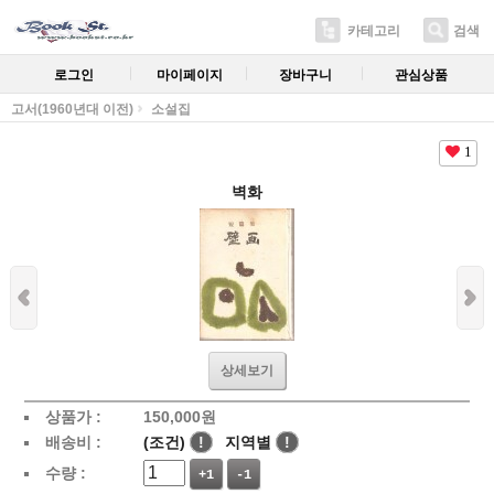
카테고리
검색
로그인
마이페이지
장바구니
관심상품
고서(1960년대 이전)
소설집
1
벽화
상세보기
상품가 :
150,000
원
배송비 :
(조건)
!
지역별
!
수량 :
+1
-1