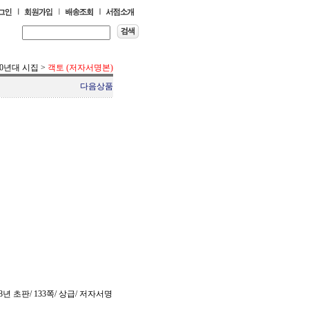
70년대 시집
>
객토 (저자서명본)
다음상품
8년 초판/ 133쪽/ 상급/ 저자서명