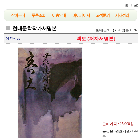
현대문학작가서명본
현대문학작가서명본
>
19
객토 (저자서명본)
이전상품
판매가격 :
25,000원
윤강원/ 평초서관/ 197
본