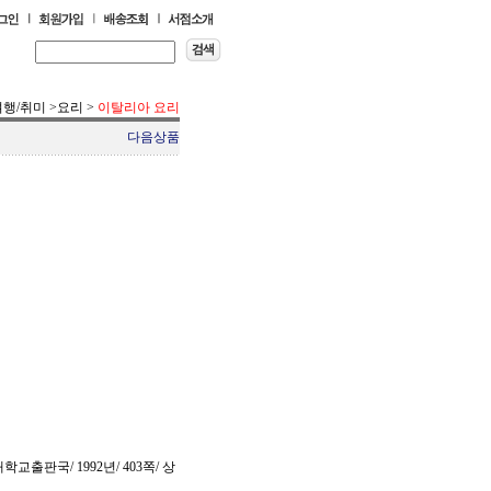
여행/취미
>
요리
>
이탈리아 요리
다음상품
교출판국/ 1992년/ 403쪽/ 상