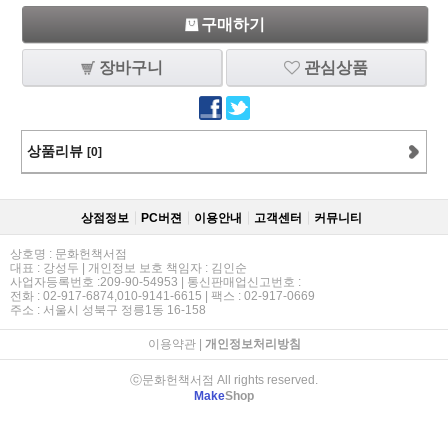
구매하기
장바구니
관심상품
상품리뷰
[0]
상점정보
PC버젼
이용안내
고객센터
커뮤니티
상호명 : 문화헌책서점
대표 : 강성두 | 개인정보 보호 책임자 : 김인순
사업자등록번호 :209-90-54953 | 통신판매업신고번호 :
전화 : 02-917-6874,010-9141-6615 | 팩스 : 02-917-0669
주소 : 서울시 성북구 정릉1동 16-158
이용약관
|
개인정보처리방침
ⓒ문화헌책서점 All rights reserved.
Make
Shop