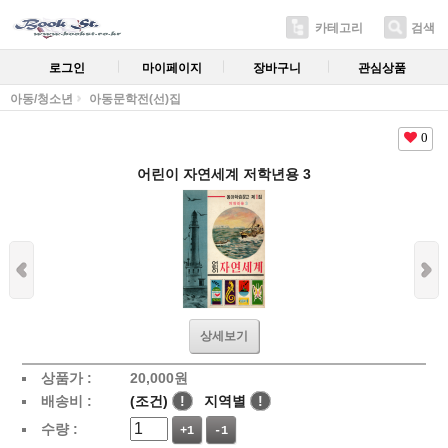
카테고리
검색
로그인
마이페이지
장바구니
관심상품
아동/청소년
아동문학전(선)집
0
어린이 자연세계 저학년용 3
상세보기
상품가 :
20,000
원
배송비 :
(조건)
!
지역별
!
수량 :
+1
-1