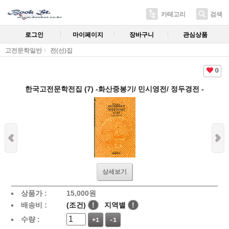
카테고리
검색
로그인
마이페이지
장바구니
관심상품
고전문학일반
전(선)집
0
한국고전문학전집 (7) -화산중봉기/ 민시영전/ 정두경전 -
상세보기
상품가 :
15,000
원
배송비 :
(조건)
!
지역별
!
수량 :
+1
-1