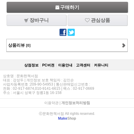
구매하기
장바구니
관심상품
상품리뷰
[0]
상점정보
PC버젼
이용안내
고객센터
커뮤니티
상호명 : 문화헌책서점
대표 : 강성두 | 개인정보 보호 책임자 : 김인순
사업자등록번호 :209-90-54953 | 통신판매업신고번호 :
전화 : 02-917-6874,010-9141-6615 | 팩스 : 02-917-0669
주소 : 서울시 성북구 정릉1동 16-158
이용약관
|
개인정보처리방침
ⓒ문화헌책서점 All rights reserved.
Make
Shop