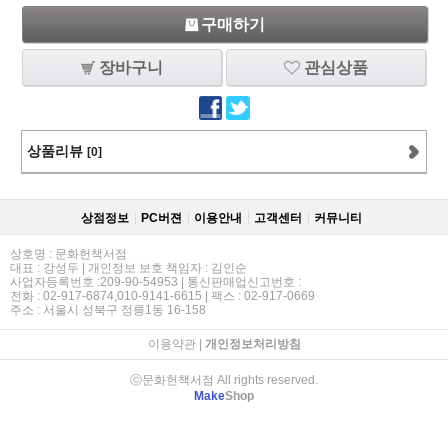
구매하기
장바구니
관심상품
상품리뷰
[0]
상점정보
PC버젼
이용안내
고객센터
커뮤니티
상호명 : 문화헌책서점
대표 : 강성두 | 개인정보 보호 책임자 : 김인순
사업자등록번호 :209-90-54953 | 통신판매업신고번호 :
전화 : 02-917-6874,010-9141-6615 | 팩스 : 02-917-0669
주소 : 서울시 성북구 정릉1동 16-158
이용약관
|
개인정보처리방침
ⓒ문화헌책서점 All rights reserved.
Make
Shop