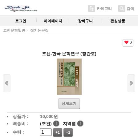
카테고리
검색
로그인
마이페이지
장바구니
관심상품
고전문학일반
잡지논문집
0
조선-한국 문학연구 (창간호)
상세보기
상품가 :
10,000
원
배송비 :
(조건)
!
지역별
!
수량 :
+1
-1