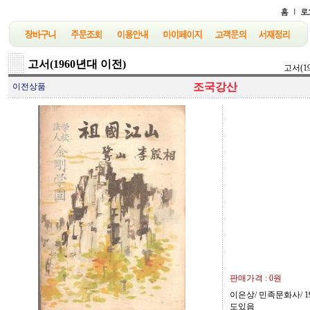
고서(1960년대 이전)
고서(1
조국강산
이전상품
판매가격 :
0원
이은상/ 민족문화사/ 195
도있음