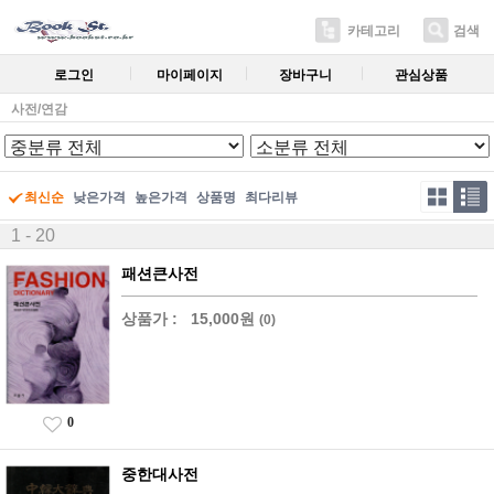
카테고리
검색
로그인
마이페이지
장바구니
관심상품
사전/연감
최신순
낮은가격
높은가격
상품명
최다리뷰
1 - 20
패션큰사전
상품가 :
15,000원
(0)
0
중한대사전