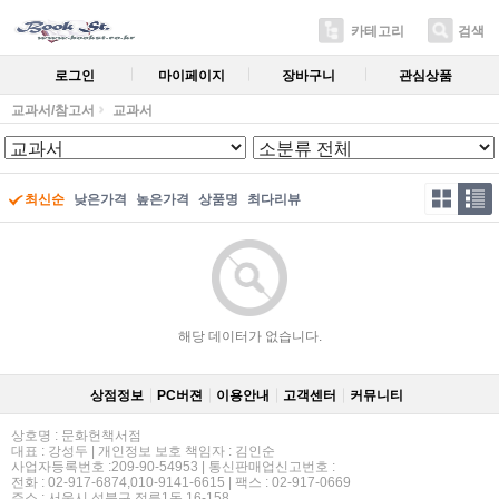
카테고리
검색
로그인
마이페이지
장바구니
관심상품
교과서/참고서
교과서
최신순
낮은가격
높은가격
상품명
최다리뷰
해당 데이터가 없습니다.
상점정보
PC버젼
이용안내
고객센터
커뮤니티
상호명 : 문화헌책서점
대표 : 강성두 | 개인정보 보호 책임자 : 김인순
사업자등록번호 :209-90-54953 | 통신판매업신고번호 :
전화 : 02-917-6874,010-9141-6615 | 팩스 : 02-917-0669
주소 : 서울시 성북구 정릉1동 16-158