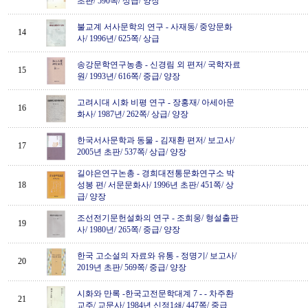
초판/ 590쪽/ 상급/ 양장
불교계 서사문학의 연구
-
사재동/ 중앙문화
14
사/ 1996년/ 625쪽/ 상급
송강문학연구농총
-
신경림 외 편저/ 국학자료
15
원/ 1993년/ 616쪽/ 중급/ 양장
고려시대 시화 비평 연구
-
장홍재/ 아세아문
16
화사/ 1987년/ 262쪽/ 상급/ 양장
한국서사문학과 동물
-
김재환 편저/ 보고사/
17
2005년 초판/ 537쪽/ 상급/ 양장
길야은연구논총
-
경희대전통문화연구소 박
18
성봉 편/ 서문문화사/ 1996년 초판/ 451쪽/ 상
급/ 양장
조선전기문헌설화의 연구
-
조희웅/ 형설출판
19
사/ 1980년/ 265쪽/ 중급/ 양장
한국 고소설의 자료와 유통
-
정명기/ 보고사/
20
2019년 초판/ 569쪽/ 중급/ 양장
시화와 만록 -한국고전문학대계 7 -
-
차주환
21
교주/ 교문사/ 1984년 신정1쇄/ 447쪽/ 중급