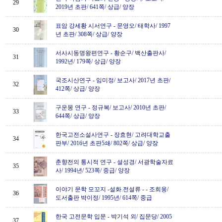
29
2019년 초판/ 641쪽/ 상급/ 양장
표암 강세황 시서연구
-
문영오/ 태학사/ 1997
30
년 초판/ 308쪽/ 상급/ 양장
서사시동명왕편연구
-
황순구/ 백산출판사/
31
1992년/ 179쪽/ 상급/ 양장
국조시산연구
-
임미정/ 보고사/ 2017년 초판/
32
412쪽/ 상급/ 양장
구운몽 연구
-
정규복/ 보고사/ 2010년 초판/
33
644쪽/ 상급/ 양장
한국고전소설사연구
-
장효현/ 고려대학교출
34
판부/ 2016년 초판5쇄/ 802쪽/ 상급/ 양장
춘향전의 통시적 연구
-
설성경/ 서광학술자료
35
사/ 1994년/ 523쪽/ 중급/ 양장
이야기 문학 모꼬지 -설화.전설류 -
-
조희웅/
36
도서출판 박이정/ 1995년/ 614쪽/ 중급
한국 고전문학 입문
-
박기석 외/ 집문당/ 2005
37