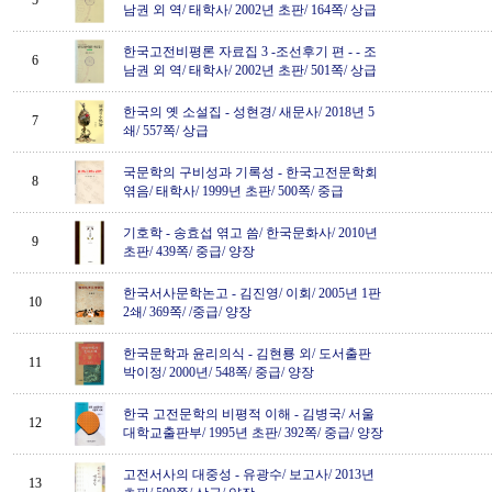
5
남권 외 역/ 태학사/ 2002년 초판/ 164쪽/ 상급
한국고전비평론 자료집 3 -조선후기 편 -
-
조
6
남권 외 역/ 태학사/ 2002년 초판/ 501쪽/ 상급
한국의 옛 소설집
-
성현경/ 새문사/ 2018년 5
7
쇄/ 557쪽/ 상급
국문학의 구비성과 기록성
-
한국고전문학회
8
엮음/ 태학사/ 1999년 초판/ 500쪽/ 중급
기호학
-
송효섭 엮고 씀/ 한국문화사/ 2010년
9
초판/ 439쪽/ 중급/ 양장
한국서사문학논고
-
김진영/ 이회/ 2005년 1판
10
2쇄/ 369쪽/ /중급/ 양장
한국문학과 윤리의식
-
김현룡 외/ 도서출판
11
박이정/ 2000년/ 548쪽/ 중급/ 양장
한국 고전문학의 비평적 이해
-
김병국/ 서울
12
대학교출판부/ 1995년 초판/ 392쪽/ 중급/ 양장
고전서사의 대중성
-
유광수/ 보고사/ 2013년
13