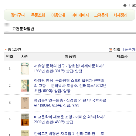
고전문학일반
총 120건
정렬 :
[높은가
번호
사진
제품명
제조사
서유영 문학의 연구
-
장효현/ 아세아문화사/
1
1988년 초판/ 301쪽/ 상급/ 양장
아리랑 영웅 -문화원형 스토리텔링과 콘텐츠
2
의 고향 -
-
문학박사 조용호/ 인터북스/ 2012년
초판/ 609쪽/ 상급/ 양장
송강문학연구논총
-
신경림 외 편저/ 국학자료
3
원/ 1993년/ 616쪽/ 상급/ 양장
비교문학의 새로운 조명
-
이혜순 외/ 태학사/
4
2002년 초판/ 450쪽/ 상급
한국고전비평론 자료집 1 -신라.고려편 -
-
조