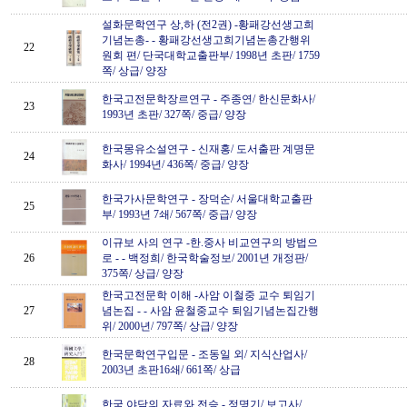
설화문학연구 상,하 (전2권) -황패강선생고희
기념논총-
-
황패강선생고희기념논총간행위
22
원회 편/ 단국대학교출판부/ 1998년 초판/ 1759
쪽/ 상급/ 양장
한국고전문학장르연구
-
주종연/ 한신문화사/
23
1993년 초판/ 327쪽/ 중급/ 양장
한국몽유소설연구
-
신재홍/ 도서출판 계명문
24
화사/ 1994년/ 436쪽/ 중급/ 양장
한국가사문학연구
-
장덕순/ 서울대학교출판
25
부/ 1993년 7쇄/ 567쪽/ 중급/ 양장
이규보 사의 연구 -한.중사 비교연구의 방법으
26
로 -
-
백정희/ 한국학술정보/ 2001년 개정판/
375쪽/ 상급/ 양장
한국고전문학 이해 -사암 이철중 교수 퇴임기
27
념논집 -
-
사암 윤철중교수 퇴임기념논집간행
위/ 2000년/ 797쪽/ 상급/ 양장
한국문학연구입문
-
조동일 외/ 지식산업사/
28
2003년 초판16쇄/ 661쪽/ 상급
한국 야담의 자료와 전승
-
정명기/ 보고사/