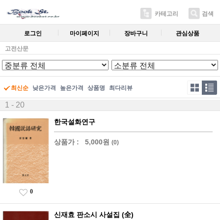
카테고리
검색
로그인
마이페이지
장바구니
관심상품
고전산문
최신순
낮은가격
높은가격
상품명
최다리뷰
1 - 20
한국설화연구
상품가 :
5,000원
(0)
0
신재효 판소시 사설집 (全)