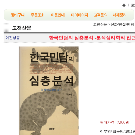
고전산문
>
신화/전설/민담
고전산문
한국민담의 심층분석 -분석심리학적 접근 
이전상품
판매가격 :
7,000원
이부영/ 집문당/ 2011년