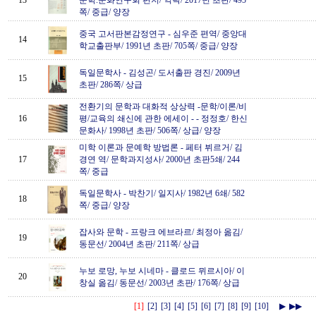
13
문학.문화연구회 편저/ 역락/ 2017년 초판/ 495
쪽/ 중급/ 양장
중국 고서판본감정연구
-
심우준 편역/ 중앙대
14
학교출판부/ 1991년 초판/ 705쪽/ 중급/ 양장
독일문학사
-
김성곤/ 도서출판 경진/ 2009년
15
초판/ 286쪽/ 상급
전환기의 문학과 대화적 상상력 -문학/이론/비
16
평/교육의 쇄신에 관한 에세이 -
-
정정호/ 한신
문화사/ 1998년 초판/ 506쪽/ 상급/ 양장
미학 이론과 문예학 방법론
-
페터 뷔르거/ 김
17
경연 역/ 문학과지성사/ 2000년 초판5쇄/ 244
쪽/ 중급
독일문학사
-
박찬기/ 일지사/ 1982년 6쇄/ 582
18
쪽/ 중급/ 양장
잡사와 문학
-
프랑크 에브라르/ 최정아 옮김/
19
동문선/ 2004년 초판/ 211쪽/ 상급
누보 로망, 누보 시네마
-
클로드 뮈르시아/ 이
20
창실 옮김/ 동문선/ 2003년 초판/ 176쪽/ 상급
[1]
[2]
[3]
[4]
[5]
[6]
[7]
[8]
[9]
[10]
▶
▶▶