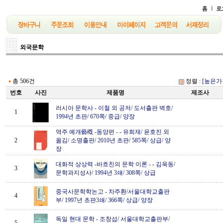
외국문학
총 506건
정렬 :
[높은가
번호
사진
제품명
제조사
러시아 문학사
-
이철 외 공저/ 도서출판 벽호/
1
1994년 초판/ 670쪽/ 중급/ 양장
역주 예개藝槪 -동양편 -
-
유희재/ 윤호진 외
2
옮김/ 소명출판/ 2010년 초판/ 585쪽/ 상급/ 양
장
대화적 상상력 -바흐친의 문학 이론 -
-
김욱동/
3
문학과지성사/ 1994년 3쇄/ 308쪽/ 상급
중국사문학학논고
-
차주환/서울대학교출판
4
부/ 1997년 초판3쇄/ 366쪽/ 상급/ 양장
독일 현대 문학
-
조창섭/ 서울대학교출판부/