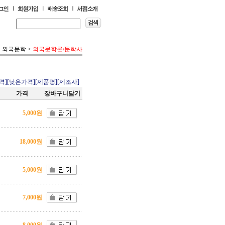
외국문학
>
외국문학론/문학사
격]
[낮은가격]
[제품명]
[제조사]
가격
장바구니담기
5,000원
18,000원
5,000원
7,000원