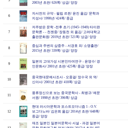
5
2003년 초판/ 626쪽/ 상급/ 양장
자서전의 규약
-
필립 르죈/ 윤진 옮김/ 문학과
6
지성사/ 1998년/ 424쪽/ 중급
저주받은 문학 -전후 초기 (1945~1949) 타이완
7
문학론 -
-
천젠중/ 장동천 외 옮김/ 고려대학교
출판문화원/ 2019년 초판/ 521쪽/ 상급/ 양장
중심과 주변의 삼중주
-
서경호 외/ 소명출판/
8
2015년 초판/ 339쪽/ 상급/ 양장
일본의 고대가성 시본인마여연구
-
윤영수/ 경
9
인문화사/ 2001년 초판/ 425쪽/ 중급/ 양장
중국현대문예사조사
-
오중걸/ 정수국 외 역/
10
신아사/ 2001년 초판/ 418쪽/ 상급
풍류정신으로 보는 중국문학사
-
최병규/ 예문
11
서원/ 1998년 초판/ 396쪽/ 상급
현대 러시아문학과 포스트모더니즘 1
-
O.V.
12
보그다노바/ 김은희 옮김/ 2014년 초판/ 648쪽/
중급/ 양장
재조 일본인 일본어문학사 서설
-
과경 일본어