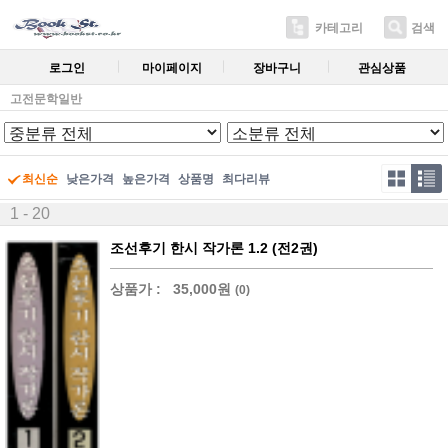
카테고리
검색
로그인
마이페이지
장바구니
관심상품
고전문학일반
최신순
낮은가격
높은가격
상품명
최다리뷰
1 - 20
조선후기 한시 작가론 1.2 (전2권)
상품가 :
35,000원
(0)