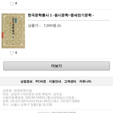
0
한국문학통사 1 -원시문학~중세전기문학 -
상품가 :
7,000원
(0)
0
더보기
상점정보
PC버젼
이용안내
고객센터
커뮤니티
상호명 : 문화헌책서점
대표 : 강성두 | 개인정보 보호 책임자 : 김인순
사업자등록번호 :209-90-54953 | 통신판매업신고번호 :
전화 : 02-917-6874,010-9141-6615 | 팩스 : 02-917-0669
주소 : 서울시 성북구 정릉1동 16-158