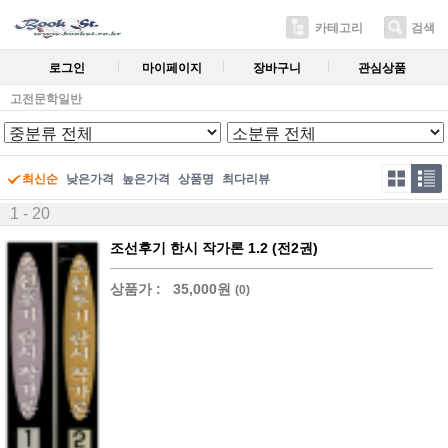
카테고리
검색
로그인
마이페이지
장바구니
관심상품
고전문학일반
최신순
낮은가격
높은가격
상품명
최다리뷰
1 - 20
조선후기 한시 작가론 1.2 (전2권)
상품가 :
35,000원
(0)