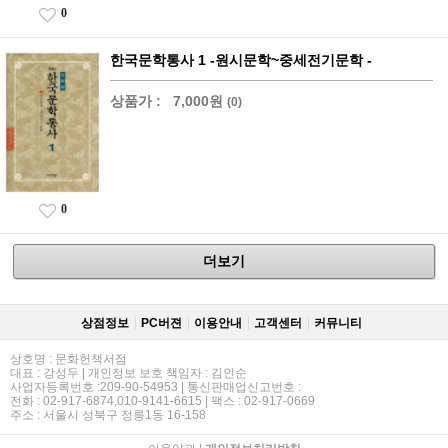
0
한국문학통사 1 -원시문학~중세전기문학 -
상품가 :
7,000원
(0)
0
더보기
상점정보
PC버젼
이용안내
고객센터
커뮤니티
상호명 : 문화헌책서점
대표 : 강성두 | 개인정보 보호 책임자 : 김인순
사업자등록번호 :209-90-54953 | 통신판매업신고번호 :
전화 : 02-917-6874,010-9141-6615 | 팩스 : 02-917-0669
주소 : 서울시 성북구 정릉1동 16-158