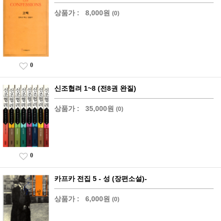
상품가 :
8,000원
(0)
0
신조협려 1~8 (전8권 완질)
상품가 :
35,000원
(0)
0
카프카 전집 5 - 성 (장편소설)-
상품가 :
6,000원
(0)