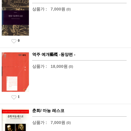
상품가 :
7,000원
(0)
0
역주 예개藝槪 -동양편 -
상품가 :
18,000원
(0)
1
춘희/ 마농 레스코
상품가 :
7,000원
(0)