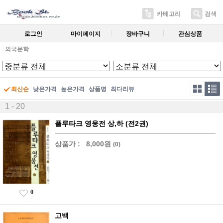
카테고리
검색
로그인
마이페이지
장바구니
관심상품
외국문학
최신순
낮은가격
높은가격
상품명
최다리뷰
1 - 20
플루타크 영웅전 상,하 (전2권)
상품가 :
8,000원
(0)
0
고백