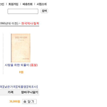
1960년대 이전)
>
한국역사/철학
사랑을 위한 되풀이
(품절)
0원
격]
[낮은가격]
[제품명]
[제조사]
가격
장바구니담기
30,000원