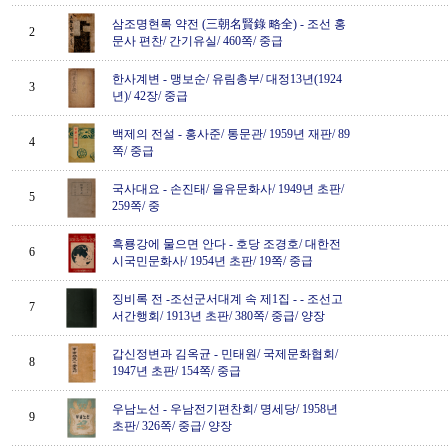
삼조명현록 약전 (三朝名賢錄 略全)
-
조선 홍
2
문사 편찬/ 간기유실/ 460쪽/ 중급
한사계변
-
맹보순/ 유림총부/ 대정13년(1924
3
년)/ 42장/ 중급
백제의 전설
-
홍사준/ 통문관/ 1959년 재판/ 89
4
쪽/ 중급
국사대요
-
손진태/ 을유문화사/ 1949년 초판/
5
259쪽/ 중
흑룡강에 물으면 안다
-
호당 조경호/ 대한전
6
시국민문화사/ 1954년 초판/ 19쪽/ 중급
징비록 전 -조선군서대계 속 제1집 -
-
조선고
7
서간행회/ 1913년 초판/ 380쪽/ 중급/ 양장
갑신정변과 김옥균
-
민태원/ 국제문화협회/
8
1947년 초판/ 154쪽/ 중급
우남노선
-
우남전기편찬회/ 명세당/ 1958년
9
초판/ 326쪽/ 중급/ 양장