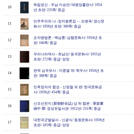
독립정신
-
우남 이승만/ 태평양출판사/ 1954
10
년 초판/ 235쪽/ 중급
민주주의와 나 -정치평론집 -
-
조병옥/ 영신문
11
화사/ 1959년 초판/ 389쪽/ 중급
손자병법론
-
백남훈/ 삼협문화사/ 1954년 초
12
판/ 166쪽/ 중급
우리나라역사
-
최남선/ 동국문화사/ 1955년
13
초판/ 272쪽/ 중급/ 양장
완역 삼국유사
-
이종열 역/ 학우사/ 1954년 초
14
판/ 388쪽/ 중급
민족정의의 함성
-
신명철 외 편/ 한국문화공
15
사/ 1959년/ 454쪽/ 중급
신조선전지 (新朝鮮全誌) 상.하 합본
-
筆架書
16
雄中 撰/ 경성유일서관/ 1912년/ 231쪽/ 중급
대한국군발달사
-
신광식/ 동원문화사/ 1959년
17
초판/ 185쪽/ 중급/ 양장