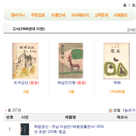
고서(1960년대 이전)
고서(
조국강산
(품절)
제삼인간형
(품절)
벽화
0원
0원
150,000원
총 257건
정렬 :
[높은가
번호
사진
제품명
제조사
독립정신
-
우남 이승만/ 태평양출판사/ 1954
1
년 초판/ 235쪽/ 중급