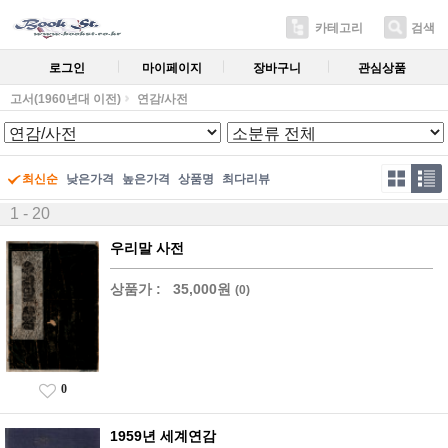
카테고리
검색
로그인
마이페이지
장바구니
관심상품
고서(1960년대 이전)
연감/사전
최신순
낮은가격
높은가격
상품명
최다리뷰
1 - 20
우리말 사전
상품가 :
35,000원
(0)
0
1959년 세계연감