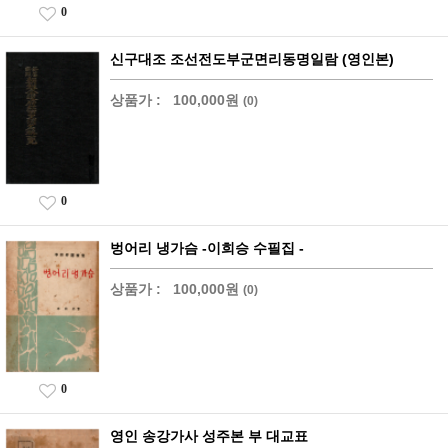
0
신구대조 조선전도부군면리동명일람 (영인본)
상품가 :
100,000원
(0)
0
벙어리 냉가슴 -이희승 수필집 -
상품가 :
100,000원
(0)
0
영인 송강가사 성주본 부 대교표